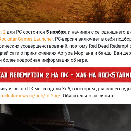
n 2
для PC состоится
5 ноября
, и начиная с сегодняшнего 
Rockstar Games Launcher
. PC-версия включает в себя подбо
фических усовершенствований, поэтому Red Dead Redempti
ией саги о приключениях Артура Моргана и банды Ван де
и более подробная информация об игре.
ead Redemption 2 на ПК - Хаб на RockstarN
лизу игры на ПК мы создали Хаб, в котором для вашего уд
-
rockstarnews.ru/hub/rdr2pc/
. Обязательно загляните!