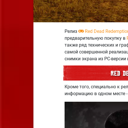
Релиз
Red Dead Redemptio
предварительную покупку в
также ряд технических и гра
самой совершенной реализац
снимки экрана из PC-версии 
Red D
Кроме того, специально к ре
информацию в одном месте 