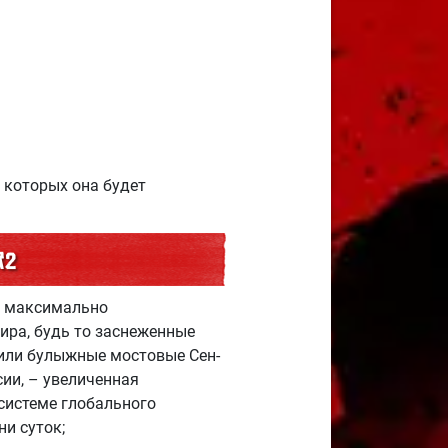
в которых она будет
R2
ы максимально
ира, будь то заснеженные
 или булыжные мостовые Сен-
сии, – увеличенная
системе глобального
и суток;