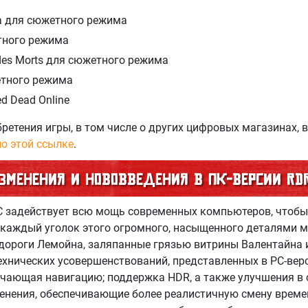
а для сюжетного режима
тного режима
 des Morts для сюжетного режима
етного режима
d Dead Online
ретения игры, в том числе о других цифровых магазинах, 
по этой ссылке
.
зменения и нововведения в ПК-версии RD
PC задействует всю мощь современных компьютеров, чтоб
каждый уголок этого огромного, насыщенного деталями м
 дороги Лемойна, заляпанные грязью витрины Валентайна
ехнических усовершенствований, представленных в PC-вер
гчающая навигацию; поддержка HDR, а также улучшения в 
тенения, обеспечивающие более реалистичную смену времен