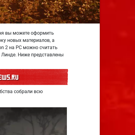
дня вы можете оформить
рку новых материалов, а
on 2 на PC можно считать
р Линде. Ниже представлены
ews.ru
обства собрали всю