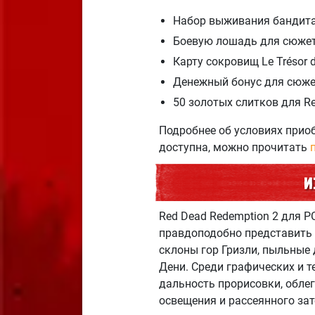
Набор выживания бандит
Боевую лошадь для сюже
Карту сокровищ Le Trésor
Денежный бонус для сюж
50 золотых слитков для Re
Подробнее об условиях приоб
доступна, можно прочитать
И
Red Dead Redemption 2 для 
правдоподобно представить 
склоны гор Гризли, пыльные
Дени. Среди графических и т
дальность прорисовки, обле
освещения и рассеянного за