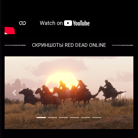
СКРИНШОТЫ RED DEAD ONLINE
Предыдущий
След