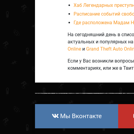
Хаб Легендарных преступн
Расписание событий свобо
Где расположена Мадам Н
На сегодняшний день в списо
актуальных и популярных н
Online
и
Grand Theft Auto Onli
Если у Вас возникли вопросы,
комментариях, или же в Твит
Мы Вконтакте