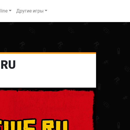
line
Другие игры
.RU