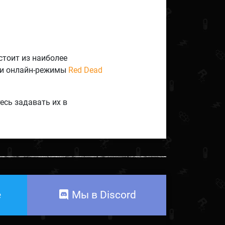
стоит из наиболее
и онлайн-режимы
Red Dead
тесь задавать их в
е
Мы в Discord