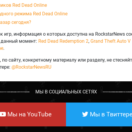
иков Red Dead Online
дного режима Red Dead Online
азар сегодня?
к игр, информация о которых доступна на RockstarNews со
а данный момент:
Red Dead Redemption 2
,
Grand Theft Auto V
ne
.
 по сайту, конкретному материалу или разделу, не стесняй
тере:
@RockstarNewsRU
МЫ В СОЦИАЛЬНЫХ СЕТЯХ
Мы на YouTube
Мы в Твиттер