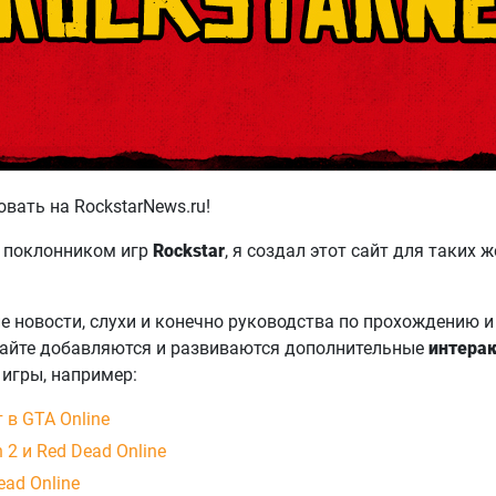
вать на RockstarNews.ru!
чи поклонником игр
Rockstar
, я создал этот сайт для таких 
е новости, слухи и конечно руководства по прохождению 
 сайте добавляются и развиваются дополнительные
интера
 игры, например:
 в GTA Online
 2 и Red Dead Online
ad Online