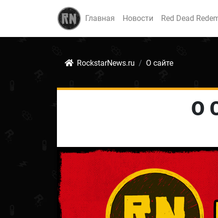
Главная
Новости
Red Dead Redem
RockstarNews.ru
О сайте
О 