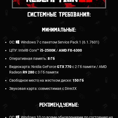
Системные требования:
Минимальные:
ОС:
Windows 7 с пакетом Service Pack 1 (6.1.7601)
ЦПУ: Intel® Core™
i5-2500K
/
AMD FX-6300
Оперативная память:
8 Гб
Видеокарта: Nvidia GeForce
GTX 770
с 2 Гб памяти / AMD
Radeon
R9 280
с 3 Гб памяти
Свободное место на жестком диске:
150 Гб
Звуковая карта: совместимая с DirectX
Рекомендуемые:
ОС:
Windows 10 со всеми обновлениями по состоянию на