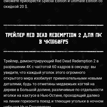
сможете приобрести Special Edition и Ultimate Edition со
скидкой 20 $.
Трейлер Red Dead Redemption 2 для ПК
в 4К@60fps
Трейлер, демонстрирующий Red Dead Redemption 2 в
разрешении 4K с частотой 60 кадров в секунду: вы
увидите, что каждый уголок этого огромного
открытого мира изобилует примечательными новыми
деталями, будь то отметины медвежьих когтей на
дереве в Большой долине, различимые по отдельности
иголки на кактусе в Нью-Остине, проходящий далеко
на линии горизонта поезд и тлеющие угольки в ночном
небе над Нью-Ганновером.