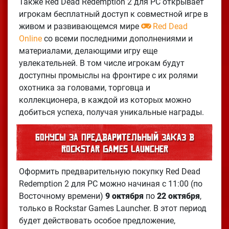
Также Red Dead Redemption 2 для PC открывает
игрокам бесплатный доступ к совместной игре в
живом и развивающемся мире
Red Dead
Online
со всеми последними дополнениями и
материалами, делающими игру еще
увлекательней. В том числе игрокам будут
доступны промыслы на фронтире с их ролями
охотника за головами, торговца и
коллекционера, в каждой из которых можно
добиться успеха, получая уникальные награды.
Бонусы за предварительный заказ в
Rockstar Games Launcher
Оформить предварительную покупку Red Dead
Redemption 2 для PC можно начиная с 11:00 (по
Восточному времени)
9 октября
по
22 октября
,
только в Rockstar Games Launcher. В этот период
будет действовать особое предложение,