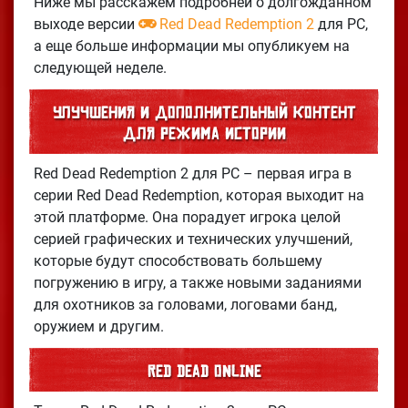
Ниже мы расскажем подробней о долгожданном
выходе версии
Red Dead Redemption 2
для PC,
а еще больше информации мы опубликуем на
следующей неделе.
Улучшения и дополнительный контент
для режима истории
Red Dead Redemption 2 для PC – первая игра в
серии Red Dead Redemption, которая выходит на
этой платформе. Она порадует игрока целой
серией графических и технических улучшений,
которые будут способствовать большему
погружению в игру, а также новыми заданиями
для охотников за головами, логовами банд,
оружием и другим.
Red Dead Online