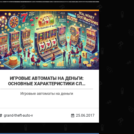
ИГРОВЫЕ АВТОМАТЫ НА ДЕНЬГИ:
ОСНОВНЫЕ ХАРАКТЕРИСТИКИ СЛ…
Игровые автоматы на деньги
grand-theft-auto-v
25.06.2017