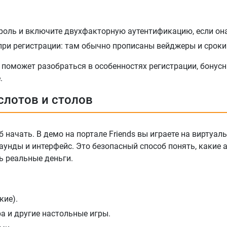
роль и включите двухфакторную аутентификацию, если она
при регистрации: там обычно прописаны вейджеры и сроки
поможет разобраться в особенностях регистрации, бонусн
.
слотов и столов
начать. В демо на портале Friends вы играете на виртуал
раунды и интерфейс. Это безопасный способ понять, какие
ь реальные деньги.
кие).
ра и другие настольные игры.