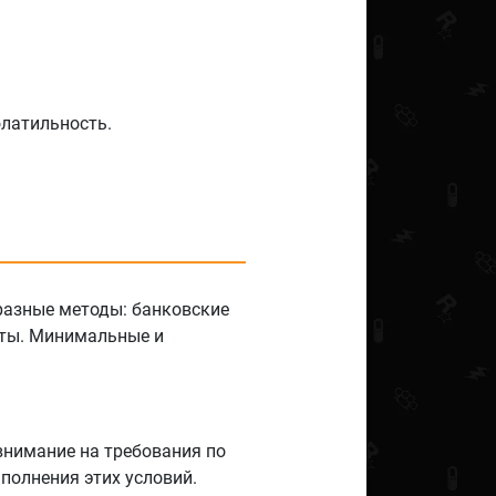
олатильность.
 разные методы: банковские
люты. Минимальные и
внимание на требования по
полнения этих условий.