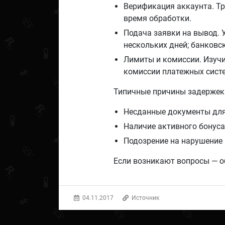
Верификация аккаунта. Тр
время обработки.
Подача заявки на вывод. 
нескольких дней; банковс
Лимиты и комиссии. Изуч
комиссии платежных сист
Типичные причины задержек
Несданные документы для
Наличие активного бонус
Подозрение на нарушение 
Если возникают вопросы — об
04.11.2017
Источник