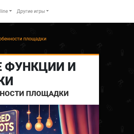
line
Другие игры
собенности площадки
Е ФУНКЦИИ И
КИ
ЕННОСТИ ПЛОЩАДКИ