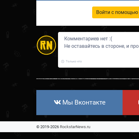
Войти с помощь
Комментариев нет :(
Не оставайтесь в стороне, и п
Только что
Мы Вконтакте
© 2019-2026
RockstarNews.ru