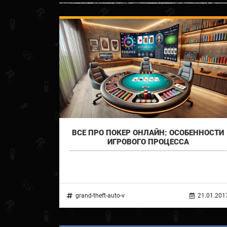
ВСЕ ПРО ПОКЕР ОНЛАЙН: ОСОБЕННОСТИ
ИГРОВОГО ПРОЦЕССА
grand-theft-auto-v
21.01.201