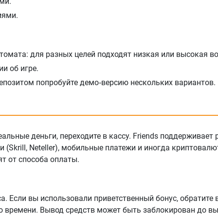
ми.
иями.
томата: для разных целей подходят низкая или высокая в
и об игре.
епозитом попробуйте демо‑версию нескольких вариантов.
еальные деньги, переходите в кассу. Friends поддерживает
 (Skrill, Neteller), мобильные платежи и иногда криптова
т от способа оплаты.
а. Если вы использовали приветственный бонус, обратите 
о времени. Вывод средств может быть заблокирован до вы