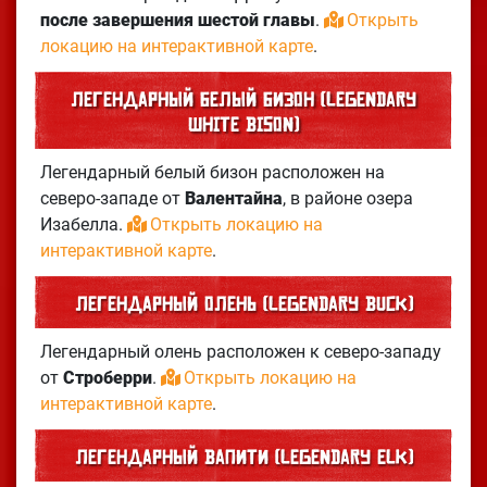
после завершения шестой главы
.
Открыть
локацию на интерактивной карте
.
Легендарный белый бизон (Legendary
White Bison)
Легендарный белый бизон расположен на
северо-западе от
Валентайна
, в районе озера
Изабелла.
Открыть локацию на
интерактивной карте
.
Легендарный олень (Legendary Buck)
Легендарный олень расположен к северо-западу
от
Строберри
.
Открыть локацию на
интерактивной карте
.
Легендарный вапити (Legendary Elk)