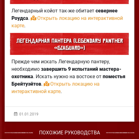
Легендарный койот так-же обитает
севернее
Роудса
.
Открыть локацию на интерактивной
карте
.
Легендарная пантера (Legendary Panther
«Giaguaro»)
Прежде чем искать Легендарную пантеру,
необходимо
завершить 9 испытаний мастера-
охотника
. Искать нужно на востоке от
поместья
Брейтуэйтов
.
Открыть локацию на
интерактивной карте
.
01.01.2019
ПОХОЖИЕ РУКОВОДСТВА