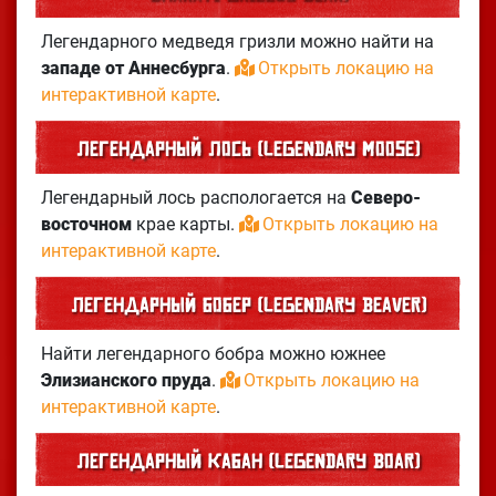
Легендарного медведя гризли можно найти на
западе от Аннесбурга
.
Открыть локацию на
интерактивной карте
.
Легендарный лось (Legendary Moose)
Легендарный лось распологается на
Северо-
восточном
крае карты.
Открыть локацию на
интерактивной карте
.
Легендарный бобер (Legendary Beaver)
Найти легендарного бобра можно южнее
Элизианского пруда
.
Открыть локацию на
интерактивной карте
.
Легендарный кабан (Legendary Boar)