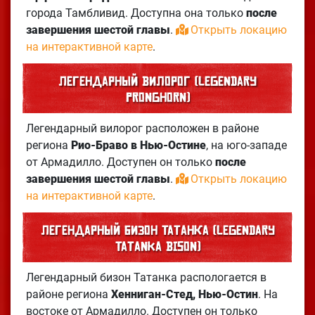
города Тамбливид. Доступна она только
после
завершения шестой главы
.
Открыть локацию
на интерактивной карте
.
Легендарный вилорог (Legendary
Pronghorn)
Легендарный вилорог расположен в районе
региона
Рио-Браво в Нью-Остине
, на юго-западе
от Армадилло. Доступен он только
после
завершения шестой главы
.
Открыть локацию
на интерактивной карте
.
Легендарный бизон Татанка (Legendary
Tatanka Bison)
Легендарный бизон Татанка распологается в
районе региона
Хенниган-Стед, Нью-Остин
. На
востоке от Армадилло. Доступен он только