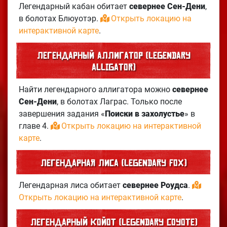
Легендарный кабан обитает
севернее Сен-Дени
,
в болотах Блюуотэр.
Открыть локацию на
интерактивной карте
.
Легендарный аллигатор (Legendary
Alligator)
Найти легендарного аллигатора можно
севернее
Сен-Дени
, в болотах Лаграс. Только после
завершения задания «
Поиски в захолустье
» в
главе 4.
Открыть локацию на интерактивной
карте
.
Легендарная лиса (Legendary Fox)
Легендарная лиса обитает
севернее Роудса
.
Открыть локацию на интерактивной карте
.
Легендарный койот (Legendary Coyote)