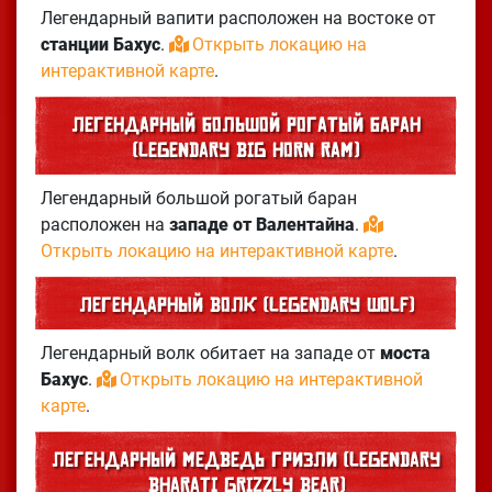
Легендарный вапити расположен на востоке от
станции Бахус
.
Открыть локацию на
интерактивной карте
.
Легендарный большой рогатый баран
(Legendary Big Horn Ram)
Легендарный большой рогатый баран
расположен на
западе от Валентайна
.
Открыть локацию на интерактивной карте
.
Легендарный волк (Legendary Wolf)
Легендарный волк обитает на западе от
моста
Бахус
.
Открыть локацию на интерактивной
карте
.
Легендарный медведь гризли (Legendary
Bharati Grizzly Bear)