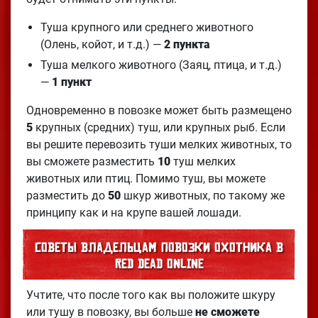
Туша крупного или среднего животного
(Олень, койот, и т.д.) —
2 пункта
Туша мелкого животного (Заяц, птица, и т.д.)
—
1 пункт
Одновременно в повозке может быть размещено
5
крупных (средних) туш, или крупных рыб. Если
вы решите перевозить туши мелких животных, то
вы сможете разместить
10
туш мелких
животных или птиц. Помимо туш, вы можете
разместить до
50
шкур животных, по такому же
принципу как и на крупе вашей лошади.
Советы владельцам повозки охотника в
Red Dead Online
Учтите, что после того как вы положите шкуру
или тушу в повозку, вы больше
не сможете