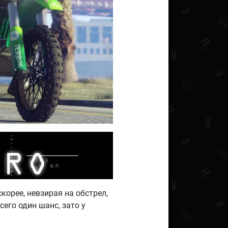
корее, невзирая на обстрел,
его один шанс, зато у