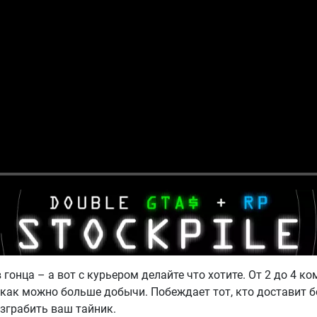
в гонца – а вот с курьером делайте что хотите. От 2 до 4 
 как можно больше добычи. Побеждает тот, кто доставит б
зграбить ваш тайник.