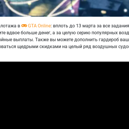
илотажа в
GTA Online
: вплоть до 13 марта за все задани
те вдвое больше денег, а за целую серию популярных во
ойные выплаты. Также вы можете дополнить гардероб ваш
оваться щедрыми скидками на целый ряд воздушных судов