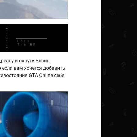
реасу и округу Блэйн,
о если вам хочется добавить
тивостояния GTA Online себе