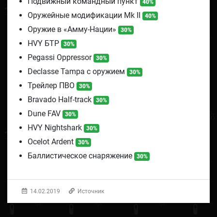
Подвижный командный пункт
40%
Оружейные модификации Mk II
40%
Оружие в «Амму-Нации»
30%
HVY БТР
30%
Pegassi Oppressor
30%
Declasse Tampa с оружием
30%
Трейлер ПВО
30%
Bravado Half-track
30%
Dune FAV
30%
HVY Nightshark
30%
Ocelot Ardent
30%
Баллистическое снаряжение
30%
14.02.2019
Источник