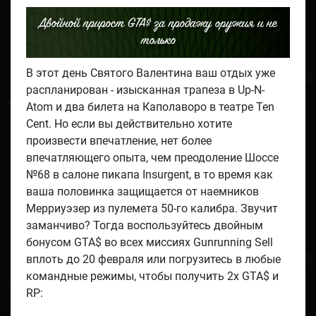
Двойной прирост GTA$ за продажу оружия и не
только
В этот день Святого Валентина ваш отдых уже
распланирован - изысканная трапеза в Up-N-
Atom и два билета на Каполаворо в театре Ten
Cent. Но если вы действительно хотите
произвести впечатление, нет более
впечатляющего опыта, чем преодоление Шоссе
№68 в салоне пикапа Insurgent, в то время как
ваша половинка защищается от наемников
Мерриуэзер из пулемета 50-го калибра. Звучит
заманчиво? Тогда воспользуйтесь двойным
бонусом GTA$ во всех миссиях Gunrunning Sell
вплоть до 20 февраля или погрузитесь в любые
командные режимы, чтобы получить 2х GTA$ и
RP: