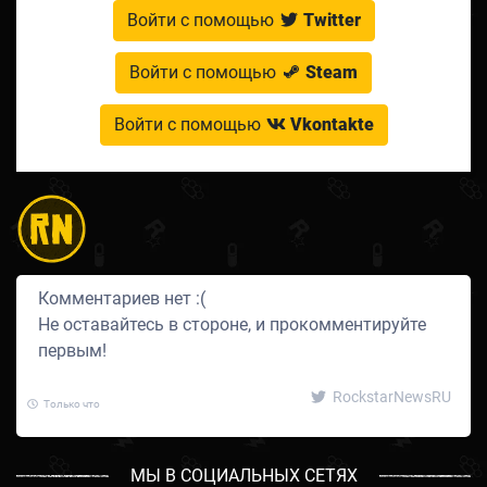
Войти с помощью
Twitter
Войти с помощью
Steam
Войти с помощью
Vkontakte
Комментариев нет :(
Не оставайтесь в стороне, и прокомментируйте
первым!
RockstarNewsRU
Только что
МЫ В СОЦИАЛЬНЫХ СЕТЯХ