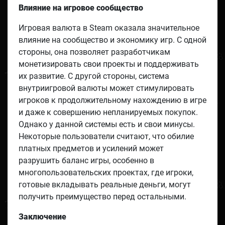
Влияние на игровое сообщество
Игровая валюта в Steam оказала значительное
влияние на сообщество и экономику игр. С одной
стороны, она позволяет разработчикам
монетизировать свои проекты и поддерживать
их развитие. С другой стороны, система
внутриигровой валюты может стимулировать
игроков к продолжительному нахождению в игре
и даже к совершению непланируемых покупок.
Однако у данной системы есть и свои минусы.
Некоторые пользователи считают, что обилие
платных предметов и усилений может
разрушить баланс игры, особенно в
многопользовательских проектах, где игроки,
готовые вкладывать реальные деньги, могут
получить преимущество перед остальными.
Заключение