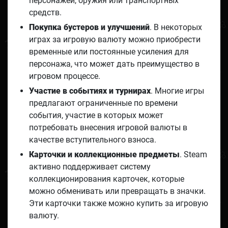
персонажей, оружия или транспортных
средств.
Покупка бустеров и улучшений
. В некоторых
играх за игровую валюту можно приобрести
временные или постоянные усиления для
персонажа, что может дать преимущество в
игровом процессе.
Участие в событиях и турнирах
. Многие игры
предлагают ограниченные по времени
события, участие в которых может
потребовать внесения игровой валюты в
качестве вступительного взноса.
Карточки и коллекционные предметы
. Steam
активно поддерживает систему
коллекционирования карточек, которые
можно обменивать или превращать в значки.
Эти карточки также можно купить за игровую
валюту.