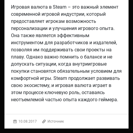
Игровая валюта в Steam – это важный элемент
современной игровой индустрии, который
предоставляет игрокам возможность
персонализации и улучшения игрового опыта.
Она также является эффективным
инструментом для разработчиков и издателей,
позволяя им поддерживать свои проекты на
плаву. Однако важно помнить о балансе и не
допускать ситуации, когда внутриигровые
покупки становятся обязательным условием для
комфортной игры. Steam продолжает развивать
свою экосистему, и игровая валюта играет в
этом процессе ключевую роль, оставаясь
неотъемлемой частью опыта каждого геймера.
10.08.2017
Источник