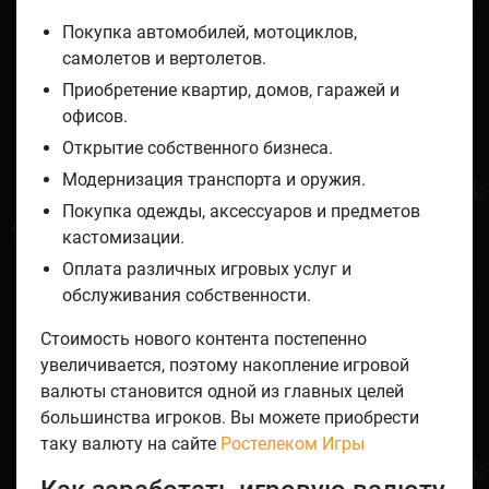
Покупка автомобилей, мотоциклов,
самолетов и вертолетов.
Приобретение квартир, домов, гаражей и
офисов.
Открытие собственного бизнеса.
Модернизация транспорта и оружия.
Покупка одежды, аксессуаров и предметов
кастомизации.
Оплата различных игровых услуг и
обслуживания собственности.
Стоимость нового контента постепенно
увеличивается, поэтому накопление игровой
валюты становится одной из главных целей
большинства игроков. Вы можете приобрести
таку валюту на сайте
Ростелеком Игры