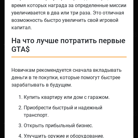
время которых награда за определенные миссии
увеличивается в два или три раза. Это отличная
возможность быстро увеличить свой игровой
капитал.
На что лучше потратить первые
GTA$
Новичкам рекомендуется сначала вкладывать
деньги в те покупки, которые помогут быстрее
зарабатывать в будущем.
Купить квартиру или дом с гаражом.
Приобрести быстрый и надежный
транспорт.
Открыть прибыльный бизнес.
Улучшить оружие и оборудование.