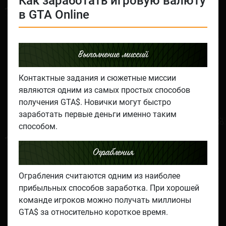
Как заработать игровую валюту
в GTA Online
Выполнение миссий
Контактные задания и сюжетные миссии
являются одним из самых простых способов
получения GTA$. Новички могут быстро
заработать первые деньги именно таким
способом.
Ограбления
Ограбления считаются одним из наиболее
прибыльных способов заработка. При хорошей
команде игроков можно получать миллионы
GTA$ за относительно короткое время.