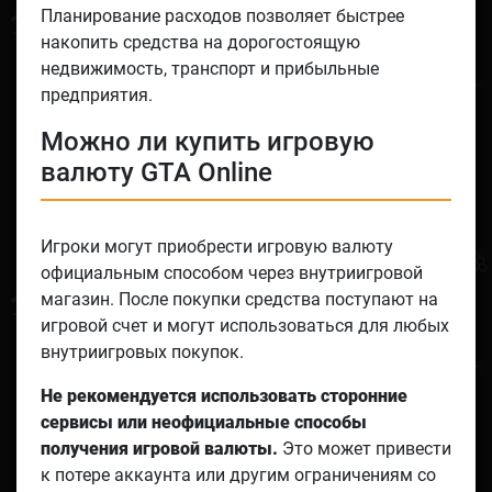
Планирование расходов позволяет быстрее
накопить средства на дорогостоящую
недвижимость, транспорт и прибыльные
предприятия.
Можно ли купить игровую
валюту GTA Online
Игроки могут приобрести игровую валюту
официальным способом через внутриигровой
магазин. После покупки средства поступают на
игровой счет и могут использоваться для любых
внутриигровых покупок.
Не рекомендуется использовать сторонние
сервисы или неофициальные способы
получения игровой валюты.
Это может привести
к потере аккаунта или другим ограничениям со