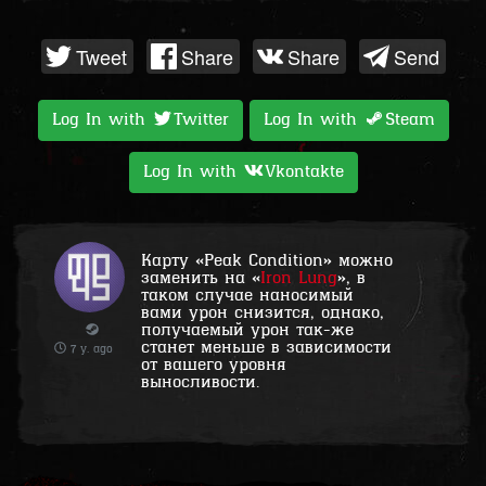
Tweet
Share
Share
Send
Log In with
Twitter
Log In with
Steam
Log In with
Vkontakte
Карту «
Peak Condition
» можно
заменить на «
Iron Lung
», в
таком случае наносимый
вами урон снизится, однако,
получаемый урон так-же
станет меньше в зависимости
7 y. ago
от вашего уровня
выносливости.