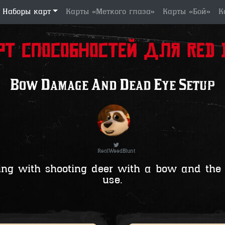
Наборы карт
Карты «Меткого глаза»
Карты «Бой»
К
рт способностей для Red D
Bow Damage And Dead Eye Setup
RealWeedBlunt
sting with shooting deer with a bow and the 
use.